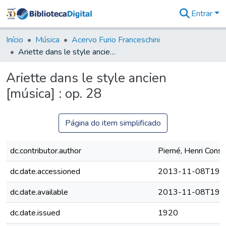
Entrar
Comunidades
&
Início
Música
Acervo Furio Franceschini
Coleções
Ariette dans le style ancien [música] : op. 28
Tudo na
Biblioteca
Ariette dans le style ancien
Digital
[música] : op. 28
Estatísticas
Página do item simplificado
dc.contributor.author
Pierné, Henri Const
dc.date.accessioned
2013-11-08T19:4
dc.date.available
2013-11-08T19:4
dc.date.issued
1920