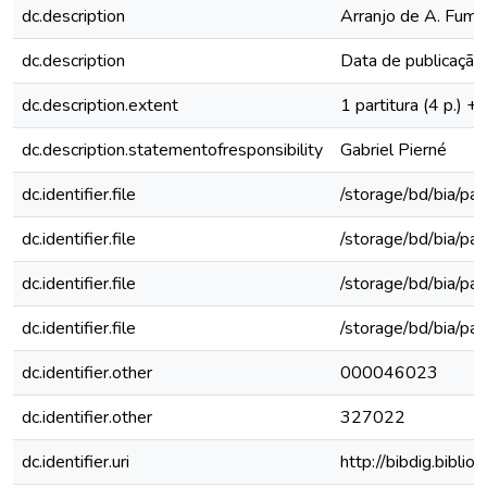
dc.description
Arranjo de A. Fumag
dc.description
Data de publicação
dc.description.extent
1 partitura (4 p.) +
dc.description.statementofresponsibility
Gabriel Pierné
dc.identifier.file
/storage/bd/bia/par
dc.identifier.file
/storage/bd/bia/par
dc.identifier.file
/storage/bd/bia/par
dc.identifier.file
/storage/bd/bia/par
dc.identifier.other
000046023
dc.identifier.other
327022
dc.identifier.uri
http://bibdig.bibli