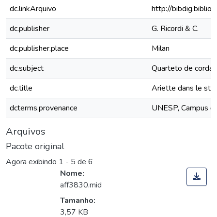
dc.linkArquivo
http://bibdig.bibli
dc.publisher
G. Ricordi & C.
dc.publisher.place
Milan
dc.subject
Quarteto de cordas 
dc.title
Ariette dans le styl
dcterms.provenance
UNESP, Campus de S
Arquivos
Pacote original
Agora exibindo
1 - 5 de 6
Nome:
aff3830.mid
Tamanho:
3,57 KB