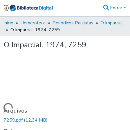
Entrar
Comunidades
&
Início
Hemeroteca
Periódicos Paulistas
O Imparcial
Coleções
O Imparcial, 1974, 7259
Tudo na
Biblioteca
O Imparcial, 1974, 7259
Digital
Estatísticas
Carregando...
Arquivos
7259.pdf
(12,34 MB)