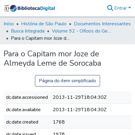
Entrar
Comunidades
&
Início
História de São Paulo
Documentos Interessantes
Coleções
Busca Integrada
Volume 92 - Ofícios do General D. Luiz aos diversos funcionários da Capitania (1768- 1772)
Tudo na
Para o Capitam mor Joze de Almeyda Leme de Sorocaba
Biblioteca
Digital
Para o Capitam mor Joze de
Estatísticas
Almeyda Leme de Sorocaba
Página do item simplificado
dc.date.accessioned
2013-11-29T18:04:30Z
dc.date.available
2013-11-29T18:04:30Z
dc.date.created
1768
dc.date.issued
1978