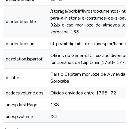
/storage/bd/bfr/livros/documentos-int
para-a-historia-e-costumes-de-s-paul
dc.identifier.file
92/p-o-cap-mor-joze-de-almeyda-le
sorocaba-138
dc.identifier.uri
http://bibdig.biblioteca.unesp.br/hand
Ofícios do General D. Luiz aos diversos
dc.relation.ispartof
funcionários da Capitania (1768- 1772
Para o Capitam mor Joze de Almeyda 
dc.title
Sorocaba
dcdocs.volume.obs
Ofícios enviados entre 1768- 72
unesp.firstPage
138
unesp.volume
XCII