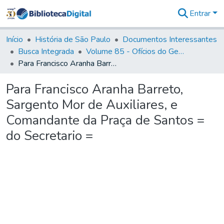
Entrar
Comunidades
&
Início
História de São Paulo
Documentos Interessantes
Coleções
Busca Integrada
Volume 85 - Ofícios do General Francisco da Cunha Menezes (Governador da Capitania): 1782- 1786
Tudo na
Para Francisco Aranha Barreto, Sargento Mor de Auxiliares, e Comandante da Praça de Santos = do Secretario =
Biblioteca
Digital
Para Francisco Aranha Barreto,
Estatísticas
Sargento Mor de Auxiliares, e
Comandante da Praça de Santos =
do Secretario =