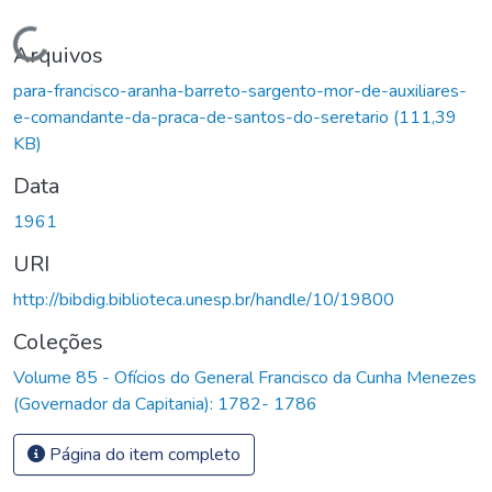
Carregando...
Arquivos
para-francisco-aranha-barreto-sargento-mor-de-auxiliares-
e-comandante-da-praca-de-santos-do-seretario
(111,39
KB)
Data
1961
URI
http://bibdig.biblioteca.unesp.br/handle/10/19800
Coleções
Volume 85 - Ofícios do General Francisco da Cunha Menezes
(Governador da Capitania): 1782- 1786
Página do item completo