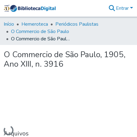
Entrar
Comunidades
&
Início
Hemeroteca
Periódicos Paulistas
Coleções
O Commercio de São Paulo
Tudo na
O Commercio de São Paulo, 1905, Ano XIII, n. 3916
Biblioteca
Digital
O Commercio de São Paulo, 1905,
Estatísticas
Ano XIII, n. 3916
Carregando...
Arquivos