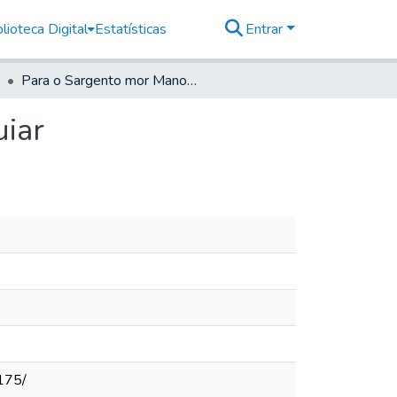
lioteca Digital
Estatísticas
Entrar
Para o Sargento mor Manoel Angelo Figueira e Aguiar
uiar
175/