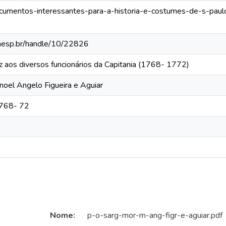
documentos-interessantes-para-a-historia-e-costumes-de-s-pau
.unesp.br/handle/10/22826
iz aos diversos funcionários da Capitania (1768- 1772)
oel Angelo Figueira e Aguiar
1768- 72
Nome:
p-o-sarg-mor-m-ang-figr-e-aguiar.pdf