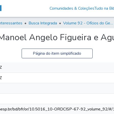
Comunidades & Coleções
Tudo na Bib
nteressantes
Busca Integrada
Volume 92 - Ofícios do General D. Luiz aos diversos funcionários da Capitania (1768- 1772)
Manoel Angelo Figueira e Ag
Página do item simplificado
Z
Z
ca.unesp.br/bd/bfr/or/10.5016_10-ORDCISP-67-92_volume_92/#/