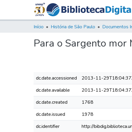
Início
História de São Paulo
Documentos I
Para o Sargento mor 
dc.date.accessioned
2013-11-29T18:04:37
dc.date.available
2013-11-29T18:04:37
dc.date.created
1768
dc.date.issued
1978
dc.identifier
http://bibdig.bibliote