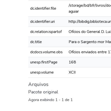
/storage/bd/bfr/livros/
dc.identifier.file
aguiar
dc.identifier.uri
http://bibdig.biblioteca
dc.relation.ispartof
Ofícios do General D. Lu
dc.title
Para o Sargento mor Man
dcdocs.volume.obs
Ofícios enviados entre 
unesp.firstPage
168
unesp.volume
XCII
Arquivos
Pacote original
Agora exibindo
1 - 1 de 1