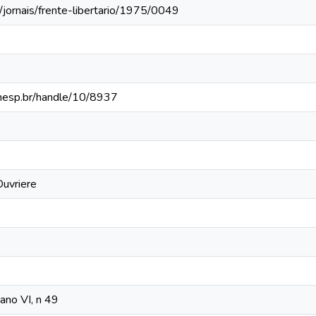
/jornais/frente-libertario/1975/0049
.unesp.br/handle/10/8937
uvriere
 ano VI, n 49