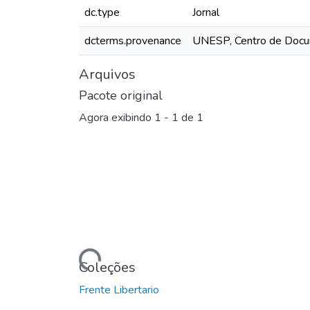
dc.type
Jornal
dcterms.provenance
UNESP, Centro de Docu
Arquivos
Pacote original
Agora exibindo
1 - 1 de 1
Carregando...
Coleções
Frente Libertario