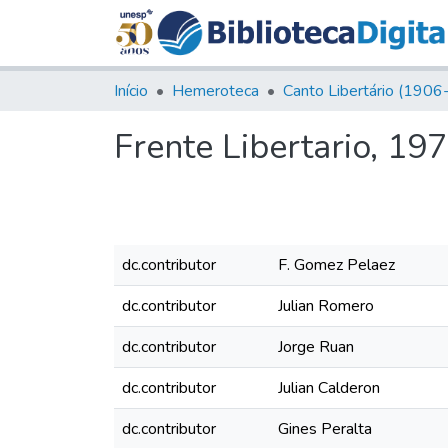
Início
Hemeroteca
Frente Libertario, 197
dc.contributor
F. Gomez Pelaez
dc.contributor
Julian Romero
dc.contributor
Jorge Ruan
dc.contributor
Julian Calderon
dc.contributor
Gines Peralta