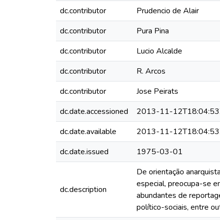
dc.contributor
Prudencio de Alair
dc.contributor
Pura Pina
dc.contributor
Lucio Alcalde
dc.contributor
R. Arcos
dc.contributor
Jose Peirats
dc.date.accessioned
2013-11-12T18:04:53
dc.date.available
2013-11-12T18:04:53
dc.date.issued
1975-03-01
De orientação anarquista
especial, preocupa-se e
dc.description
abundantes de reportage
político-sociais, entre o