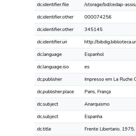
dc.identifier.file
/storage/bd/cedap-assis
dc.identifier.other
000074256
dc.identifier.other
345145
dc.identifier.uri
http://bibdig.biblioteca
dc.language
Espanhol
dc.language.iso
es
dc.publisher
Impresso em La Ruche O
dc.publisher.place
Paris, França
dc.subject
Anarquismo
dc.subject
Espanha
dc.title
Frente Libertario, 1975,