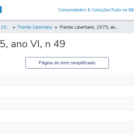
Comunidades & Coleções
Tudo na Bib
Canto Libertário (1906-1995)
Frente Libertario
Frente Libertario, 1975, ano VI, n 49
5, ano VI, n 49
Página do item simplificado