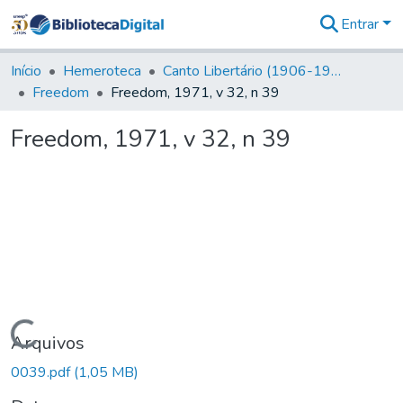
Entrar
Comunidades
&
Início
Hemeroteca
Canto Libertário (1906-1995)
Coleções
Freedom
Freedom, 1971, v 32, n 39
Tudo na
Biblioteca
Freedom, 1971, v 32, n 39
Digital
Estatísticas
Carregando...
Arquivos
0039.pdf
(1,05 MB)