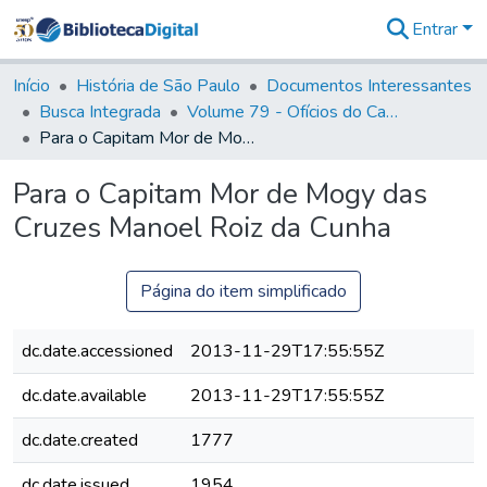
Entrar
Comunidades
&
Início
História de São Paulo
Documentos Interessantes
Coleções
Busca Integrada
Volume 79 - Ofícios do Capitão General Martim Lopes Lobo de Saldanha (1777)
Tudo na
Para o Capitam Mor de Mogy das Cruzes Manoel Roiz da Cunha
Biblioteca
Digital
Para o Capitam Mor de Mogy das
Estatísticas
Cruzes Manoel Roiz da Cunha
Página do item simplificado
dc.date.accessioned
2013-11-29T17:55:55Z
dc.date.available
2013-11-29T17:55:55Z
dc.date.created
1777
dc.date.issued
1954