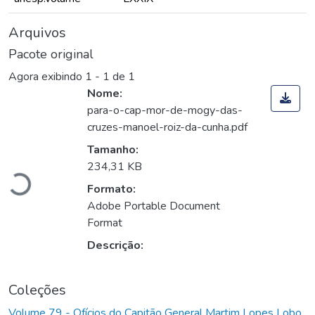
Arquivos
Pacote original
Agora exibindo
1 - 1 de 1
Nome:
para-o-cap-mor-de-mogy-das-
cruzes-manoel-roiz-da-cunha.pdf
rregando...
Tamanho:
234,31 KB
Formato:
Adobe Portable Document
Format
Descrição:
Coleções
Volume 79 - Ofícios do Capitão General Martim Lopes Lobo