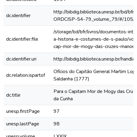
http://bibdig.biblioteca.unesp.br/bd/bf
dc.identifier
ORDCISP-54-79_volume_79/#/105/
/storage/bd/bfr/livros/documentos-int
dc.identifier.file
a-historia-e-costumes-de-s-paulo/vol-
cap-mor-de-mogy-das-cruzes-manoel-
dc.identifier.uri
http://bibdig.biblioteca.unesp.br/hand
Ofícios do Capitão General Martim Lo
dc.relation.ispartof
Saldanha (1777)
Para o Capitam Mor de Mogy das Cruz
dc.title
da Cunha
unesp.firstPage
97
unesp.lastPage
98
unesp.volume
LXXIX