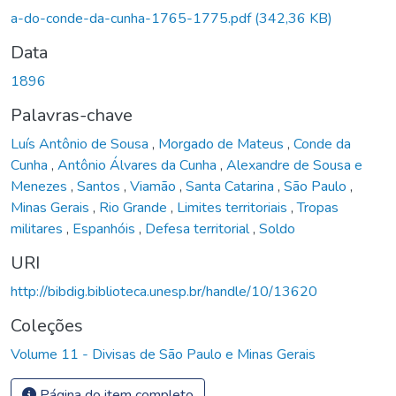
a-do-conde-da-cunha-1765-1775.pdf
(342,36 KB)
Data
1896
Palavras-chave
Luís Antônio de Sousa
,
Morgado de Mateus
,
Conde da
Cunha
,
Antônio Álvares da Cunha
,
Alexandre de Sousa e
Menezes
,
Santos
,
Viamão
,
Santa Catarina
,
São Paulo
,
Minas Gerais
,
Rio Grande
,
Limites territoriais
,
Tropas
militares
,
Espanhóis
,
Defesa territorial
,
Soldo
URI
http://bibdig.biblioteca.unesp.br/handle/10/13620
Coleções
Volume 11 - Divisas de São Paulo e Minas Gerais
Página do item completo