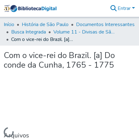
Entrar
Comunidades
&
Início
História de São Paulo
Documentos Interessantes
Coleções
Busca Integrada
Volume 11 - Divisas de São Paulo e Minas Gerais
Tudo na
Com o vice-rei do Brazil. [a] Do conde da Cunha, 1765 - 1775
Biblioteca
Digital
Com o vice-rei do Brazil. [a] Do
Estatísticas
conde da Cunha, 1765 - 1775
Carregando...
Arquivos