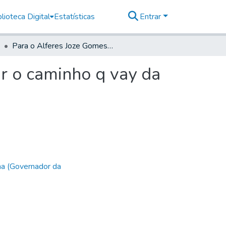
lioteca Digital
Estatísticas
Entrar
Para o Alferes Joze Gomes de Gouveya fazer acabar o caminho q vay da Villa de Paraitinga para a de Ubatuba.
r o caminho q vay da
ha (Governador da