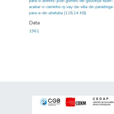
para-o-alferes-joze-gomes-de-gouveya-fazer-
acabar-o-caminho-q-vay-da-villa-de-paraitinga
para-a-de-ubatuba
(118,14 KB)
Data
1961