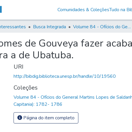
Comunidades & Coleções
Tudo na Bib
nteressantes
Busca Integrada
Volume 84 - Ofícios do General Martins Lopes de Saldanha (Governador da Capitania): 1782- 1786
Gomes de Gouveya fazer acaba
ara a de Ubatuba.
URI
http://bibdig.biblioteca.unesp.br/handle/10/19560
Coleções
Volume 84 - Ofícios do General Martins Lopes de Saldan
Capitania): 1782- 1786
Página do item completo