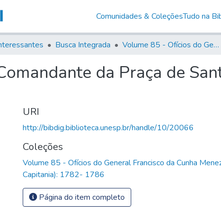
Comunidades & Coleções
Tudo na Bib
nteressantes
Busca Integrada
Volume 85 - Ofícios do General Francisco da Cunha Menezes (Governador da Capitania): 1782- 1786
Comandante da Praça de Sant
URI
http://bibdig.biblioteca.unesp.br/handle/10/20066
Coleções
Volume 85 - Ofícios do General Francisco da Cunha Mene
Capitania): 1782- 1786
Página do item completo