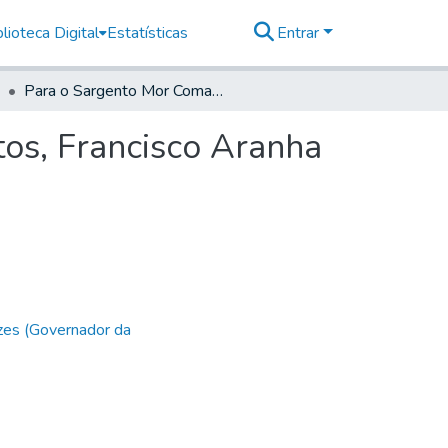
lioteca Digital
Estatísticas
Entrar
Para o Sargento Mor Comandante da Praça de Santos, Francisco Aranha Barreto.
os, Francisco Aranha
zes (Governador da