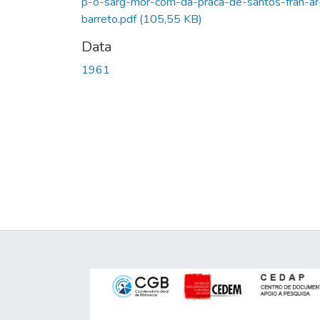
p-o-sarg-mor-com-da-praca-de-santos-fran-ar
barreto.pdf
(105,55 KB)
Data
1961