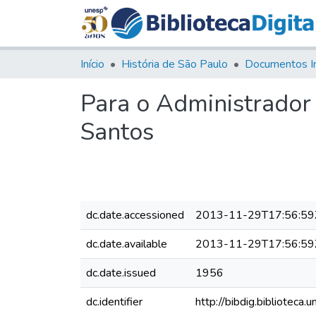
Início
História de São Paulo
Documentos I
Para o Administrador
Santos
dc.date.accessioned
2013-11-29T17:56:59
dc.date.available
2013-11-29T17:56:59
dc.date.issued
1956
dc.identifier
http://bibdig.bibliote