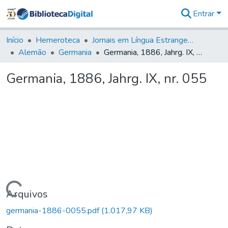
Entrar
Comunidades
&
Início
Hemeroteca
Jornais em Língua Estrangeira
Coleções
Alemão
Germania
Germania, 1886, Jahrg. IX, nr. 055
Tudo na
Biblioteca
Germania, 1886, Jahrg. IX, nr. 055
Digital
Estatísticas
Carregando...
Arquivos
germania-1886-0055.pdf
(1.017,97 KB)