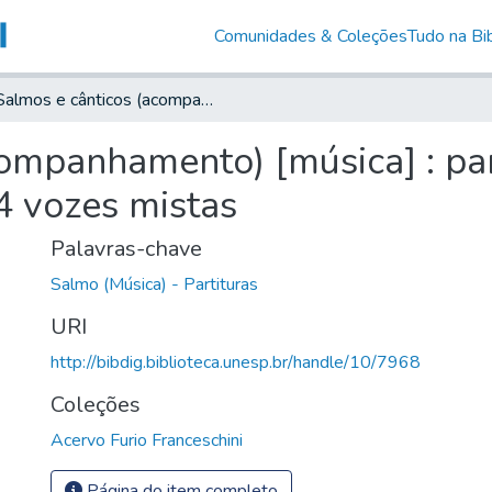
Comunidades & Coleções
Tudo na Bib
Salmos e cânticos (acompanhamento) [música] : para harmônio ou órgão e harmonização para 4 vozes mistas
companhamento) [música] : pa
4 vozes mistas
Palavras-chave
Salmo (Música) - Partituras
URI
http://bibdig.biblioteca.unesp.br/handle/10/7968
Coleções
Acervo Furio Franceschini
Página do item completo