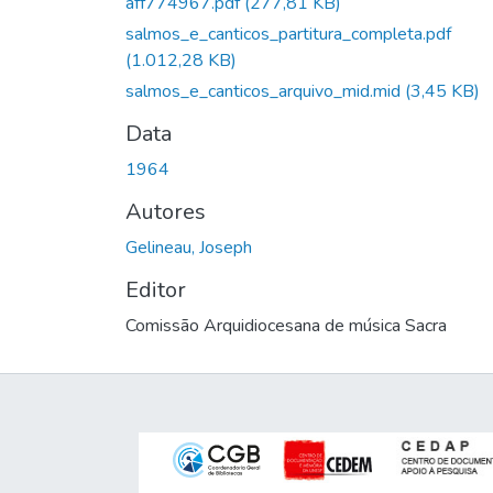
aff774967.pdf
(277,81 KB)
salmos_e_canticos_partitura_completa.pdf
(1.012,28 KB)
salmos_e_canticos_arquivo_mid.mid
(3,45 KB)
Data
1964
Autores
Gelineau, Joseph
Editor
Comissão Arquidiocesana de música Sacra