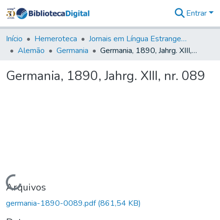
Entrar
Comunidades
&
Início
Hemeroteca
Jornais em Língua Estrangeira
Coleções
Alemão
Germania
Germania, 1890, Jahrg. XIII, nr. 089
Tudo na
Biblioteca
Germania, 1890, Jahrg. XIII, nr. 089
Digital
Estatísticas
Carregando...
Arquivos
germania-1890-0089.pdf
(861,54 KB)