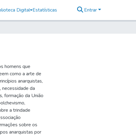
lioteca Digital
Estatísticas
Entrar
 dos homens que
 veem como a arte de
incípios anarquistas,
a, necessidade da
s, formação da União
 bolchevismo,
obre a trindade
 Associação
formações sobre os
pos anarquistas por