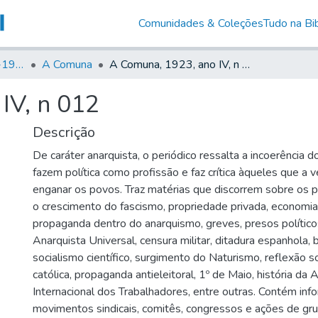
Comunidades & Coleções
Tudo na Bib
Canto Libertário (1906-1995)
A Comuna
A Comuna, 1923, ano IV, n 012
IV, n 012
Descrição
De caráter anarquista, o periódico ressalta a incoerência
fazem política como profissão e faz crítica àqueles que a
enganar os povos. Traz matérias que discorrem sobre os pr
o crescimento do fascismo, propriedade privada, economi
propaganda dentro do anarquismo, greves, presos político
Anarquista Universal, censura militar, ditadura espanhola,
socialismo científico, surgimento do Naturismo, reflexão s
católica, propaganda antieleitoral, 1º de Maio, história da
Internacional dos Trabalhadores, entre outras. Contém in
movimentos sindicais, comitês, congressos e ações de gru