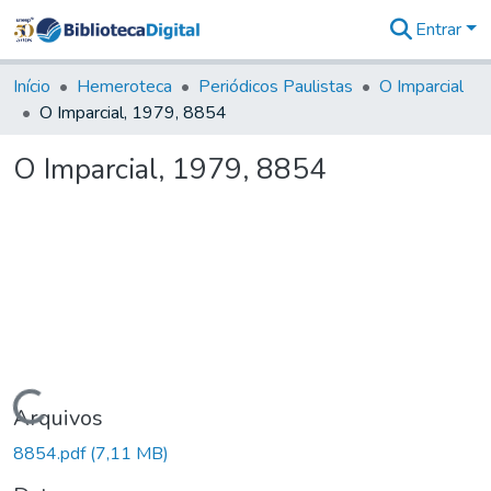
Entrar
Comunidades
&
Início
Hemeroteca
Periódicos Paulistas
O Imparcial
Coleções
O Imparcial, 1979, 8854
Tudo na
Biblioteca
O Imparcial, 1979, 8854
Digital
Estatísticas
Carregando...
Arquivos
8854.pdf
(7,11 MB)