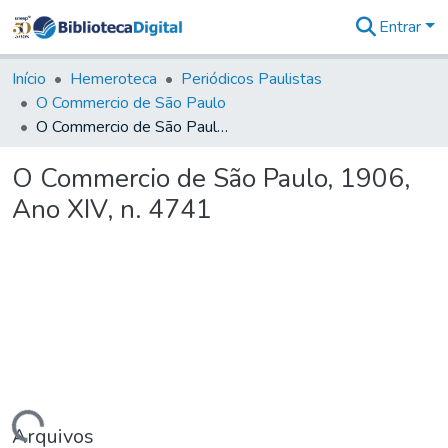
Entrar
Comunidades
&
Início
Hemeroteca
Periódicos Paulistas
Coleções
O Commercio de São Paulo
Tudo na
O Commercio de São Paulo, 1906, Ano XIV, n. 4741
Biblioteca
Digital
O Commercio de São Paulo, 1906,
Estatísticas
Ano XIV, n. 4741
Arquivos