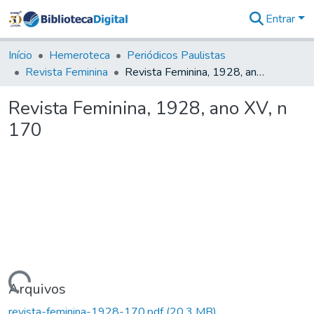
Entrar
Comunidades
&
Início
Hemeroteca
Periódicos Paulistas
Coleções
Revista Feminina
Revista Feminina, 1928, ano XV, n 170
Tudo na
Biblioteca
Revista Feminina, 1928, ano XV, n
Digital
170
Estatísticas
Carregando...
Arquivos
revista-feminina-1928-170.pdf
(20,3 MB)