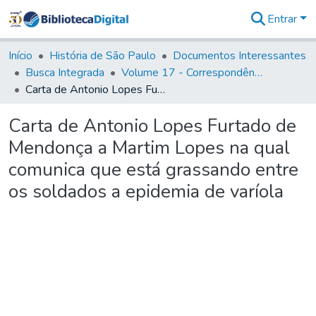
Entrar
Comunidades
&
Início
História de São Paulo
Documentos Interessantes
Coleções
Busca Integrada
Volume 17 - Correspondência do Vice-Rei, de Martim Lopes Lobo e outros (1775- 9)
Tudo na
Carta de Antonio Lopes Furtado de Mendonça a Martim Lopes na qual comunica que está grassando entre os soldados a epidemia de varíola
Biblioteca
Digital
Carta de Antonio Lopes Furtado de
Estatísticas
Mendonça a Martim Lopes na qual
comunica que está grassando entre
os soldados a epidemia de varíola