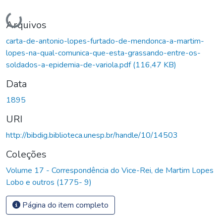
Carregando...
Arquivos
carta-de-antonio-lopes-furtado-de-mendonca-a-martim-
lopes-na-qual-comunica-que-esta-grassando-entre-os-
soldados-a-epidemia-de-variola.pdf
(116,47 KB)
Data
1895
URI
http://bibdig.biblioteca.unesp.br/handle/10/14503
Coleções
Volume 17 - Correspondência do Vice-Rei, de Martim Lopes
Lobo e outros (1775- 9)
Página do item completo