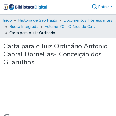
Entrar
Comunidades
&
Início
História de São Paulo
Documentos Interessantes
Coleções
Busca Integrada
Volume 70 - Ofícios do Capitão General Martins Lopes de Saldanha aos diversos funcionários da Capitania (1775-1776)
Tudo na
Carta para o Juiz Ordinário Antonio Cabral Dornellas- Conceição dos Guarulhos
Biblioteca
Digital
Carta para o Juiz Ordinário Antonio
Estatísticas
Cabral Dornellas- Conceição dos
Guarulhos