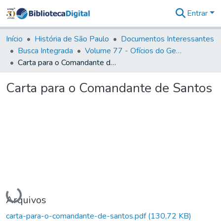
Entrar
Comunidades
&
Início
História de São Paulo
Documentos Interessantes
Coleções
Busca Integrada
Volume 77 - Ofícios do General Martim Lopes Lobo de Saldanha (Governador da Capitania): 1776-1777
Tudo na
Carta para o Comandante de Santos
Biblioteca
Digital
Carta para o Comandante de Santos
Estatísticas
Carregando...
Arquivos
carta-para-o-comandante-de-santos.pdf
(130,72 KB)