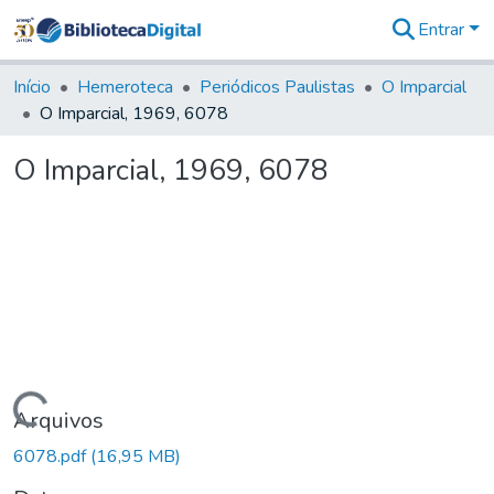
Entrar
Comunidades
&
Início
Hemeroteca
Periódicos Paulistas
O Imparcial
Coleções
O Imparcial, 1969, 6078
Tudo na
Biblioteca
O Imparcial, 1969, 6078
Digital
Estatísticas
Carregando...
Arquivos
6078.pdf
(16,95 MB)