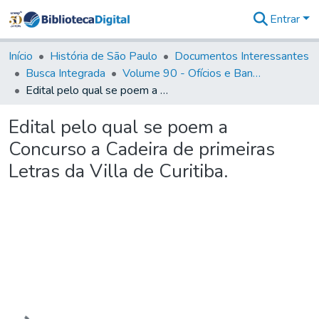
Entrar
Comunidades
&
Início
História de São Paulo
Documentos Interessantes
Coleções
Busca Integrada
Volume 90 - Ofícios e Bandos do Capitão General, Conde de Palma, aos funcionários da Capitania (1814- 1817)
Tudo na
Edital pelo qual se poem a Concurso a Cadeira de primeiras Letras da Villa de Curitiba.
Biblioteca
Digital
Edital pelo qual se poem a
Estatísticas
Concurso a Cadeira de primeiras
Letras da Villa de Curitiba.
Carregando...