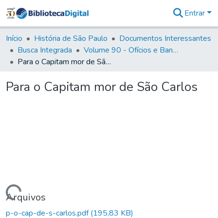
Entrar
Comunidades
&
Início
História de São Paulo
Documentos Interessantes
Coleções
Busca Integrada
Volume 90 - Ofícios e Bandos do Capitão General, Conde de Palma, aos funcionários da Capitania (1814- 1817)
Tudo na
Para o Capitam mor de São Carlos
Biblioteca
Digital
Para o Capitam mor de São Carlos
Estatísticas
Carregando...
Arquivos
p-o-cap-de-s-carlos.pdf
(195,83 KB)