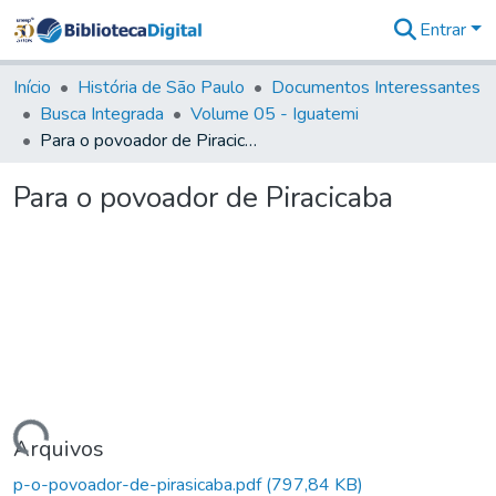
Entrar
Comunidades
&
Início
História de São Paulo
Documentos Interessantes
Coleções
Busca Integrada
Volume 05 - Iguatemi
Tudo na
Para o povoador de Piracicaba
Biblioteca
Digital
Para o povoador de Piracicaba
Estatísticas
Carregando...
Arquivos
p-o-povoador-de-pirasicaba.pdf
(797,84 KB)