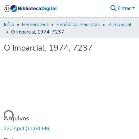
Entrar
Comunidades
&
Início
Hemeroteca
Periódicos Paulistas
O Imparcial
Coleções
O Imparcial, 1974, 7237
Tudo na
Biblioteca
O Imparcial, 1974, 7237
Digital
Estatísticas
gando...
Arquivos
7237.pdf
(11,68 MB)