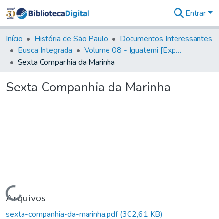
Entrar
Comunidades
&
Início
História de São Paulo
Documentos Interessantes
Coleções
Busca Integrada
Volume 08 - Iguatemi [Expedições para proteção e sustento]
Tudo na
Sexta Companhia da Marinha
Biblioteca
Digital
Sexta Companhia da Marinha
Estatísticas
Carregando...
Arquivos
sexta-companhia-da-marinha.pdf
(302,61 KB)