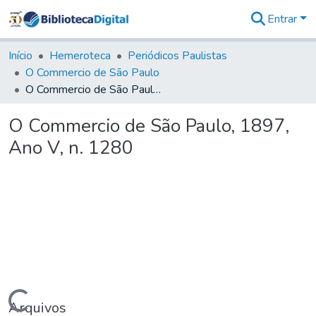
Entrar
Comunidades
&
Início
Hemeroteca
Periódicos Paulistas
Coleções
O Commercio de São Paulo
Tudo na
O Commercio de São Paulo, 1897, Ano V, n. 1280
Biblioteca
Digital
O Commercio de São Paulo, 1897,
Estatísticas
Ano V, n. 1280
Arquivos