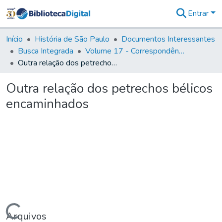
Entrar
Comunidades
&
Início
História de São Paulo
Documentos Interessantes
Coleções
Busca Integrada
Volume 17 - Correspondência do Vice-Rei, de Martim Lopes Lobo e outros (1775- 9)
Tudo na
Outra relação dos petrechos bélicos encaminhados
Biblioteca
Digital
Outra relação dos petrechos bélicos
Estatísticas
encaminhados
Arquivos