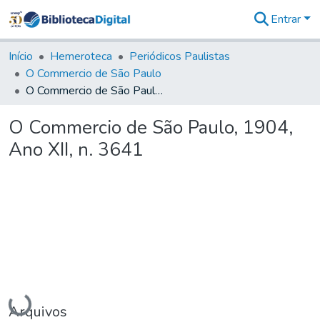
Entrar
Comunidades
&
Início
Hemeroteca
Periódicos Paulistas
Coleções
O Commercio de São Paulo
Tudo na
O Commercio de São Paulo, 1904, Ano XII, n. 3641
Biblioteca
Digital
O Commercio de São Paulo, 1904,
Estatísticas
Ano XII, n. 3641
Carregando...
Arquivos