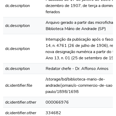
dc.description
dezembro de 1907, de terça a domingo
feriados
Arquivo gerado a partir das microfichas
dc.description
Biblioteca Mário de Andrade (SP)
Interrupção da publicação após o fascí
14, n. 4761 (26 de julho de 1906), rein
dc.description
nova designação numérica a partir do fa
Ano 13, n. 01 (25 de setembro de 19
dc.description
Redator chefe - Dr. Affonso Arinos
/storage/bd/biblioteca-mario-de-
dc.identifier.file
andrade/jornais/o-commercio-de-sao-
paulo/1898/1698
dc.identifier.other
000066976
dc.identifier.other
334682