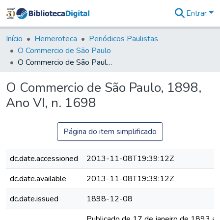
Entrar
Comunidades
&
Início
Hemeroteca
Periódicos Paulistas
Coleções
O Commercio de São Paulo
Tudo na
O Commercio de São Paulo, 1898, Ano VI, n. 1698
Biblioteca
Digital
O Commercio de São Paulo, 1898,
Estatísticas
Ano VI, n. 1698
Página do item simplificado
dc.date.accessioned
2013-11-08T19:39:12Z
dc.date.available
2013-11-08T19:39:12Z
dc.date.issued
1898-12-08
Publicado de 17 de janeiro de 1893 a