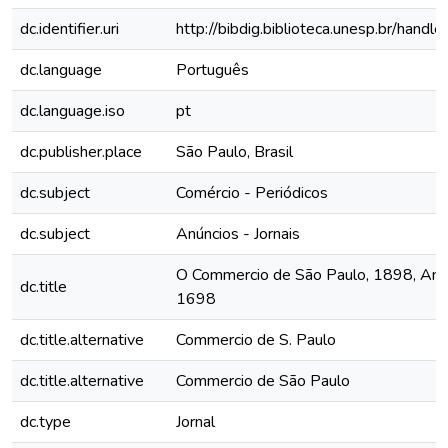
dc.identifier.uri
http://bibdig.biblioteca.unesp.br/hand
dc.language
Português
dc.language.iso
pt
dc.publisher.place
São Paulo, Brasil
dc.subject
Comércio - Periódicos
dc.subject
Anúncios - Jornais
O Commercio de São Paulo, 1898, Ano 
dc.title
1698
dc.title.alternative
Commercio de S. Paulo
dc.title.alternative
Commercio de São Paulo
dc.type
Jornal