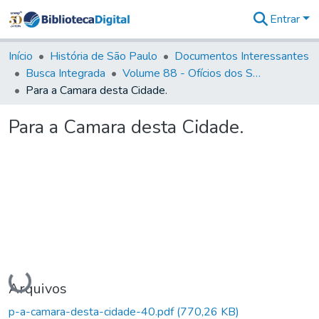
Entrar
Comunidades
&
Início
História de São Paulo
Documentos Interessantes
Coleções
Busca Integrada
Volume 88 - Ofícios dos Senhores Governadores Interinos da Capitania de São Paulo (1817- 1819)
Tudo na
Para a Camara desta Cidade.
Biblioteca
Digital
Para a Camara desta Cidade.
Estatísticas
Carregando...
Arquivos
p-a-camara-desta-cidade-40.pdf
(770,26 KB)