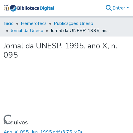
Entrar
Comunidades
&
Início
Hemeroteca
Publicações Unesp
Coleções
Jornal da Unesp
Jornal da UNESP, 1995, ano X, n. 095
Tudo na
Biblioteca
Jornal da UNESP, 1995, ano X, n.
Digital
095
Estatísticas
Carregando...
Arquivos
Ano_X_095_Jun_1995.pdf
(3,75 MB)