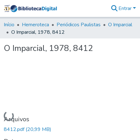
Entrar
Comunidades
&
Início
Hemeroteca
Periódicos Paulistas
O Imparcial
Coleções
O Imparcial, 1978, 8412
Tudo na
Biblioteca
O Imparcial, 1978, 8412
Digital
Estatísticas
Carregando...
Arquivos
8412.pdf
(20,99 MB)