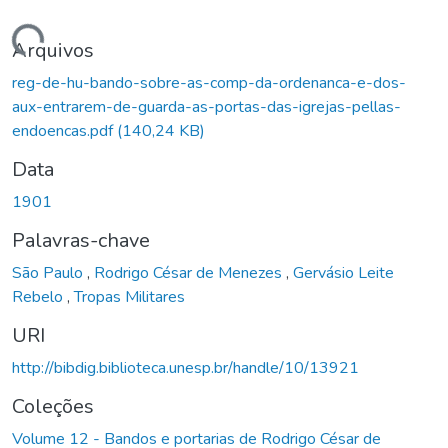
Carregando...
Arquivos
reg-de-hu-bando-sobre-as-comp-da-ordenanca-e-dos-
aux-entrarem-de-guarda-as-portas-das-igrejas-pellas-
endoencas.pdf
(140,24 KB)
Data
1901
Palavras-chave
São Paulo
,
Rodrigo César de Menezes
,
Gervásio Leite
Rebelo
,
Tropas Militares
URI
http://bibdig.biblioteca.unesp.br/handle/10/13921
Coleções
Volume 12 - Bandos e portarias de Rodrigo César de