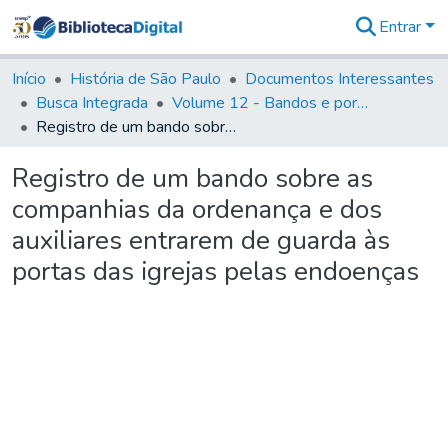
Entrar
Comunidades
&
Início
História de São Paulo
Documentos Interessantes
Coleções
Busca Integrada
Volume 12 - Bandos e portarias de Rodrigo César de Menezes
Tudo na
Registro de um bando sobre as companhias da ordenança e dos auxiliares entrarem de guarda às portas das igrejas pelas endoenças
Biblioteca
Digital
Registro de um bando sobre as
Estatísticas
companhias da ordenança e dos
auxiliares entrarem de guarda às
portas das igrejas pelas endoenças