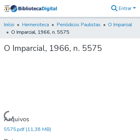
Entrar
Comunidades
&
Início
Hemeroteca
Periódicos Paulistas
O Imparcial
Coleções
O Imparcial, 1966, n. 5575
Tudo na
Biblioteca
O Imparcial, 1966, n. 5575
Digital
Estatísticas
Carregando...
Arquivos
5575.pdf
(11,38 MB)