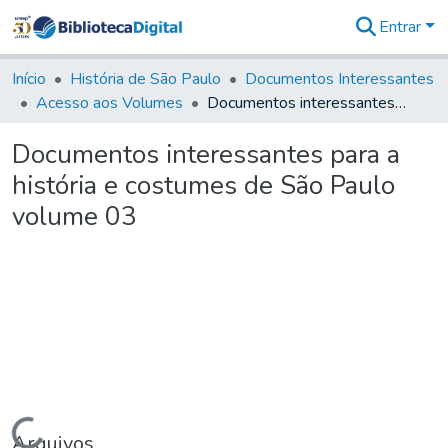
Entrar
Comunidades
&
Início
História de São Paulo
Documentos Interessantes
Coleções
Acesso aos Volumes
Documentos interessantes para a história e costumes de São Paulo volume 03
Tudo na
Biblioteca
Documentos interessantes para a
Digital
história e costumes de São Paulo
Estatísticas
volume 03
Carregando...
Arquivos