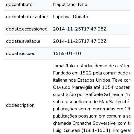
dc.contributor
Napolitano, Nino
dc.contributor.author
Lapenna, Donato
dc.date.accessioned
2014-11-25T17:47:08Z
dc.date.available
2014-11-25T17:47:08Z
dc.date.issued
1959-01-10
Jornal ítalo-estadunidense de caráter a
Fundado em 1922 pela comunidade an
italiana nos Estados Unidos. Teve como
Osvaldo Maraviglia até 1954, posteri
substituído por Raffaele Schiavina (1
sob o pseudônimo de Max Sartin até a
dc.description
publicações serem encerradas em 197
publicações possuem em comum a seç
chamada Cronache Sovversive, com te
Luigi Galleani (1861-1931). Em geral, 