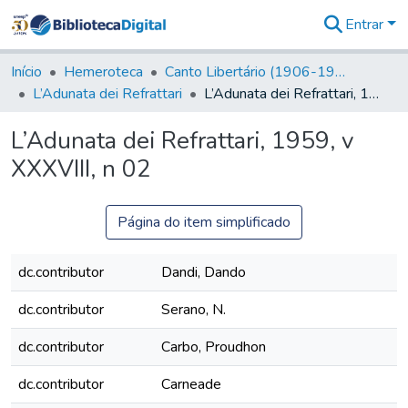
Entrar
Comunidades
&
Início
Hemeroteca
Canto Libertário (1906-1995)
Coleções
L’Adunata dei Refrattari
L’Adunata dei Refrattari, 1959, v XXXVIII, n 02
Tudo na
Biblioteca
L’Adunata dei Refrattari, 1959, v
Digital
XXXVIII, n 02
Estatísticas
Página do item simplificado
dc.contributor
Dandi, Dando
dc.contributor
Serano, N.
dc.contributor
Carbo, Proudhon
dc.contributor
Carneade