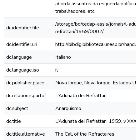
aborda assuntos da esquerda política, 
trabalhadores, etc.
/storage/bd/cedap-assis/jornais/l-adun
dc.identifier.file
refrattari/1959/0002/
dc.identifier.uri
http://bibdig.biblioteca.unesp.br/hand
dc.language
Italiano
dc.language.iso
it
dc.publisher.place
Nova Iorque, Nova Iorque, Estados Un
dc.relation.ispartof
L’Adunata dei Refrattari
dc.subject
Anarquismo
dc.title
L’Adunata dei Refrattari, 1959, v XXXVI
dc.title.alternative
The Call of the Refractaires