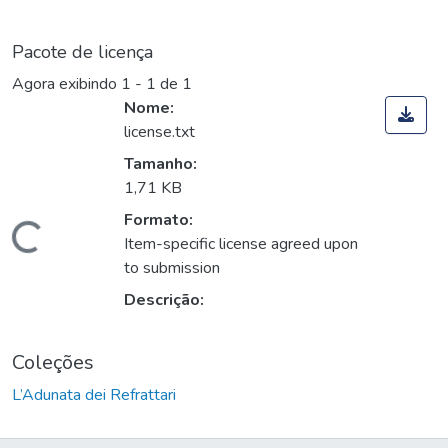
Pacote de licença
Agora exibindo
1 - 1 de 1
Nome:
license.txt
Tamanho:
1,71 KB
Formato:
Carregando...
Item-specific license agreed upon
to submission
Descrição:
Coleções
L’Adunata dei Refrattari