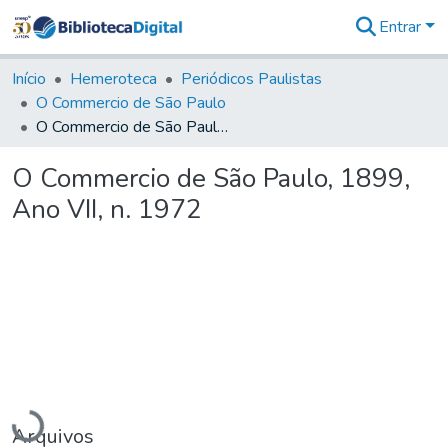
Entrar
Comunidades
&
Início
Hemeroteca
Periódicos Paulistas
Coleções
O Commercio de São Paulo
Tudo na
O Commercio de São Paulo, 1899, Ano VII, n. 1972
Biblioteca
Digital
O Commercio de São Paulo, 1899,
Estatísticas
Ano VII, n. 1972
Carregando...
Arquivos