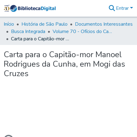
Entrar
Comunidades
&
Início
História de São Paulo
Documentos Interessantes
Coleções
Busca Integrada
Volume 70 - Ofícios do Capitão General Martins Lopes de Saldanha aos diversos funcionários da Capitania (1775-1776)
Tudo na
Carta para o Capitão-mor Manoel Rodrigues da Cunha, em Mogi das Cruzes
Biblioteca
Digital
Carta para o Capitão-mor Manoel
Estatísticas
Rodrigues da Cunha, em Mogi das
Cruzes