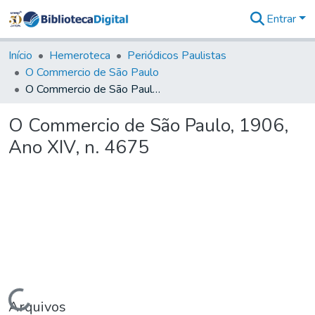
Entrar
Comunidades
&
Início
Hemeroteca
Periódicos Paulistas
Coleções
O Commercio de São Paulo
Tudo na
O Commercio de São Paulo, 1906, Ano XIV, n. 4675
Biblioteca
Digital
O Commercio de São Paulo, 1906,
Estatísticas
Ano XIV, n. 4675
Carregando...
Arquivos