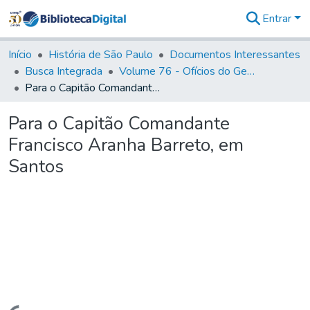
Entrar
Comunidades
&
Início
História de São Paulo
Documentos Interessantes
Coleções
Busca Integrada
Volume 76 - Ofícios do General Martim Lopes Lobo de Saldanha (Governador da Capitania): 1776- 1777
Tudo na
Para o Capitão Comandante Francisco Aranha Barreto, em Santos
Biblioteca
Digital
Para o Capitão Comandante
Estatísticas
Francisco Aranha Barreto, em
Santos