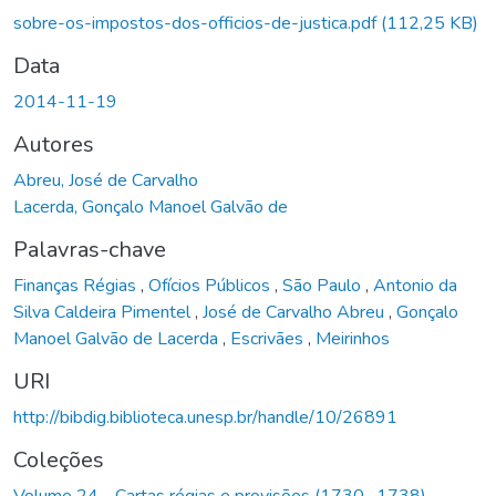
sobre-os-impostos-dos-officios-de-justica.pdf
(112,25 KB)
Data
2014-11-19
Autores
Abreu, José de Carvalho
Lacerda, Gonçalo Manoel Galvão de
Palavras-chave
Finanças Régias
,
Ofícios Públicos
,
São Paulo
,
Antonio da
Silva Caldeira Pimentel
,
José de Carvalho Abreu
,
Gonçalo
Manoel Galvão de Lacerda
,
Escrivães
,
Meirinhos
URI
http://bibdig.biblioteca.unesp.br/handle/10/26891
Coleções
Volume 24 - Cartas régias e provisões (1730- 1738)