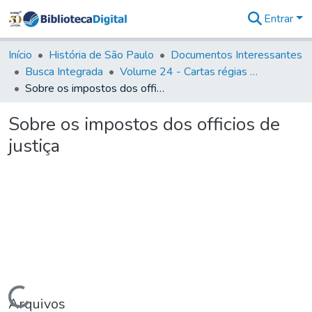
Entrar
Comunidades
&
Início
História de São Paulo
Documentos Interessantes
Coleções
Busca Integrada
Volume 24 - Cartas régias e provisões (1730- 1738)
Tudo na
Sobre os impostos dos officios de justiça
Biblioteca
Digital
Sobre os impostos dos officios de
Estatísticas
justiça
Carregando...
Arquivos