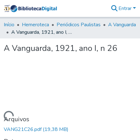
Entrar
Comunidades
&
Início
Hemeroteca
Periódicos Paulistas
A Vanguarda
Coleções
A Vanguarda, 1921, ano I, n 26
Tudo na
Biblioteca
A Vanguarda, 1921, ano I, n 26
Digital
Estatísticas
Carregando...
Arquivos
VANG21C26.pdf
(19,38 MB)