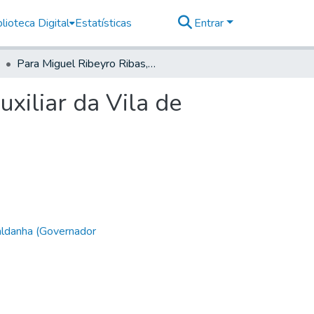
lioteca Digital
Estatísticas
Entrar
Para Miguel Ribeyro Ribas, Capitam de Cavalaria Auxiliar da Vila de Curitiba.
xiliar da Vila de
aldanha (Governador