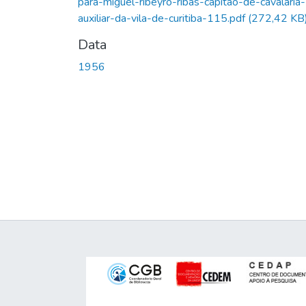
para-miguel-ribeyro-ribas-capitao-de-cavalaria-
auxiliar-da-vila-de-curitiba-115.pdf
(272,42 KB
Data
1956