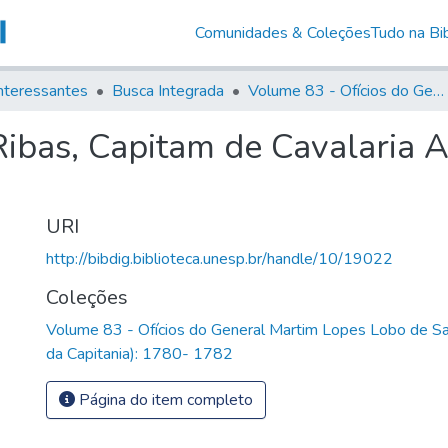
Comunidades & Coleções
Tudo na Bib
nteressantes
Busca Integrada
Volume 83 - Ofícios do General Martim Lopes Lobo de Saldanha (Governador da Capitania): 1780- 1782
ibas, Capitam de Cavalaria Au
URI
http://bibdig.biblioteca.unesp.br/handle/10/19022
Coleções
Volume 83 - Ofícios do General Martim Lopes Lobo de S
da Capitania): 1780- 1782
Página do item completo