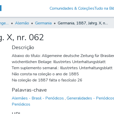
Comunidades & Coleções
Tudo na Bib
Jornais em Língua Estrangeira
Alemão
Germania
Germania, 1887, Jahrg. X, nr. 062
. X, nr. 062
Descrição
Abaixo do título: Allgemeine deutsche Zeitung für Brasilie
wöchentlichen Beilage: Illustrirtes Unterhaltungsblatt
Tem suplemento semanal : Illustrirtes Unterhaltungsblatt
Não consta na coleção o ano de 1885
Na coleção de 1887 falta o fascículo 26
Palavras-chave
Alemães - Brasil - Periódicos
,
Generalidades - Periódico
Periódicos