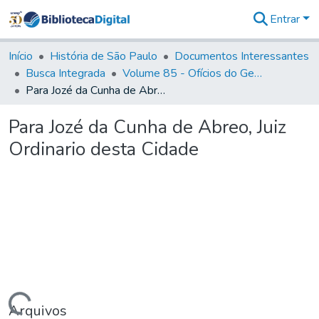
Entrar
Comunidades
&
Início
História de São Paulo
Documentos Interessantes
Coleções
Busca Integrada
Volume 85 - Ofícios do General Francisco da Cunha Menezes (Governador da Capitania): 1782- 1786
Tudo na
Para Jozé da Cunha de Abreo, Juiz Ordinario desta Cidade
Biblioteca
Digital
Para Jozé da Cunha de Abreo, Juiz
Estatísticas
Ordinario desta Cidade
Arquivos