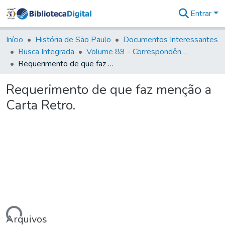
Entrar
Comunidades
&
Início
História de São Paulo
Documentos Interessantes
Coleções
Busca Integrada
Volume 89 - Correspondência do então Governador e Capitão General de São Paulo, Antonio Manoel de Mello Castro (1797-1802)
Tudo na
Requerimento de que faz menção a Carta Retro.
Biblioteca
Digital
Requerimento de que faz menção a
Estatísticas
Carta Retro.
Arquivos